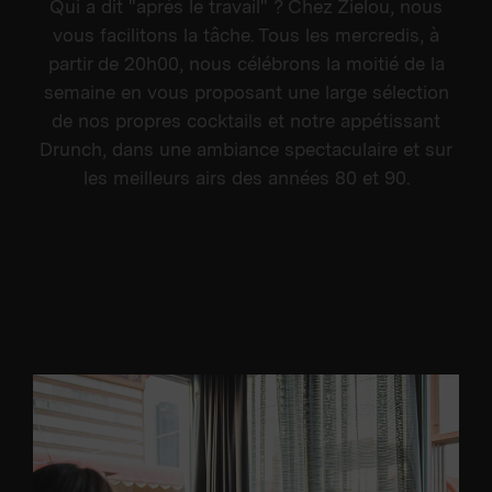
Qui a dit "après le travail" ? Chez Zielou, nous
vous facilitons la tâche. Tous les mercredis, à
partir de 20h00, nous célébrons la moitié de la
semaine en vous proposant une large sélection
de nos propres cocktails et notre appétissant
Drunch, dans une ambiance spectaculaire et sur
les meilleurs airs des années 80 et 90.