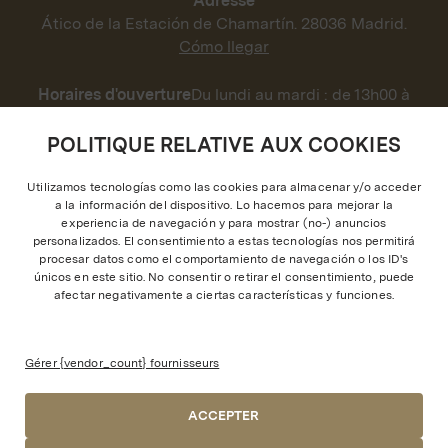
Adresse
Ático de la Estación de Chamartín. 28036 Madrid.
Cómo llegar
Horaires d'ouverture
Du lundi au mardi : de 13h00 à
02h00
Mercredi au vendredi : de 13h00 à 02h00
POLITIQUE RELATIVE AUX COOKIES
Samedi : de 13h00 à 02h30
Dimanche : de 13h00 à 01h00.
Utilizamos tecnologías como las cookies para almacenar y/o acceder
a la información del dispositivo. Lo hacemos para mejorar la
experiencia de navegación y para mostrar (no-) anuncios
personalizados. El consentimiento a estas tecnologías nos permitirá
procesar datos como el comportamiento de navegación o los ID's
únicos en este sitio. No consentir o retirar el consentimiento, puede
afectar negativamente a ciertas características y funciones.
Parking P1 gratuit et surveillé pour les
clients
Gérer {vendor_count} fournisseurs
ACCEPTER