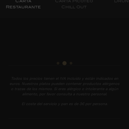
Carta
Carta Picoteo
Drun
Restaurante
Chill Out
Todos los precios tienen el IVA incluido y están indicados en
euros. Nuestros platos pueden contener productos alérgenos
o trazas de los mismos. Si eres alérgico o intolerante a algún
alimento, por favor consulta a nuestro personal.
El coste del servicio y pan es de 3€ por persona.