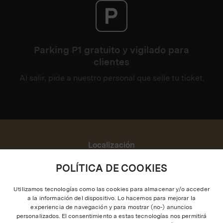
Parking P1 gratuito y vigilado para
clientes
Al salir, pide a nuestro personal que selle tu ticket.
Localización
Ático de la Estación de Chamartín, acceso por la
POLÍTICA DE COOKIES
Calle Agustín de Foxá nº 40. 28036 Madrid.
Cómo llegar
Utilizamos tecnologías como las cookies para almacenar y/o acceder
a la información del dispositivo. Lo hacemos para mejorar la
experiencia de navegación y para mostrar (no-) anuncios
personalizados. El consentimiento a estas tecnologías nos permitirá