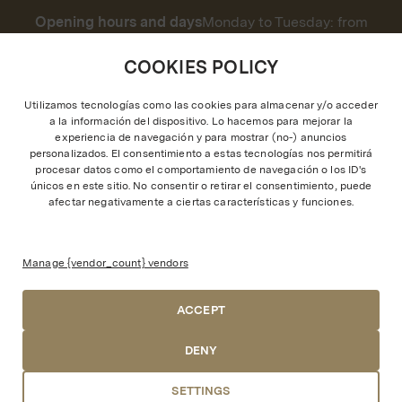
Opening hours and days
Monday to Tuesday: from
1:00 p.m. to 2:00 a.m.
Wednesday to Friday: from 1:00 p.m. to 2:00 a.m.
COOKIES POLICY
Saturdays: from 1:00 p.m. to 2:30 a.m.
Sundays: from 1:00 p.m. to 1:00 a.m.
Utilizamos tecnologías como las cookies para almacenar y/o acceder
a la información del dispositivo. Lo hacemos para mejorar la
experiencia de navegación y para mostrar (no-) anuncios
personalizados. El consentimiento a estas tecnologías nos permitirá
procesar datos como el comportamiento de navegación o los ID's
únicos en este sitio. No consentir o retirar el consentimiento, puede
afectar negativamente a ciertas características y funciones.
Free and supervised parking for
customers (P1)
Manage {vendor_count} vendors
ACCEPT
DENY
Canal Ético
Trabaja con nosotros
Aviso Legal
Política de Privacidad
Política de Cookies
©2023 – Zielou Restaurant & Partners S.L.
SETTINGS
Bookings